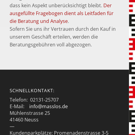
dass kein Aspekt unberücksichtigt bleibt.
Der
ausgefüllte Fragebogen dient als Leitfaden für
die Beratung und Analyse
.
Sofern Sie uns ihr Vertrauen durch den Kauf in
unserem Geschäft erteilen, werden die
Beratungsgebühren voll abgezogen.
SCHNELLKONTAKT:
Telefon: 02131-25707
E-Mail:
info@masslos.de
Mühlenstrasse 25
41460 Neuss
—
Kundenparkplätze: Promenadenstrasse 3-5